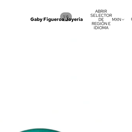
ABRIR
SELECTOR
/
1
6
Gaby Figueroa Joyeria
DE
MXN
REGIÓN E
IDIOMA