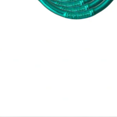
Agrega tu producto al carrito y
elige pagar con
1
Meses sin Tarjeta.
En tu cuenta de Mercado Pago,
elige la cantidad de
2
meses
y confirma.
Paga mes a mes
con saldo disponible, débito u
3
otros medios.
Crédito sujeto a aprobación.
¿Tienes dudas? Consulta nuestra
Ayuda.